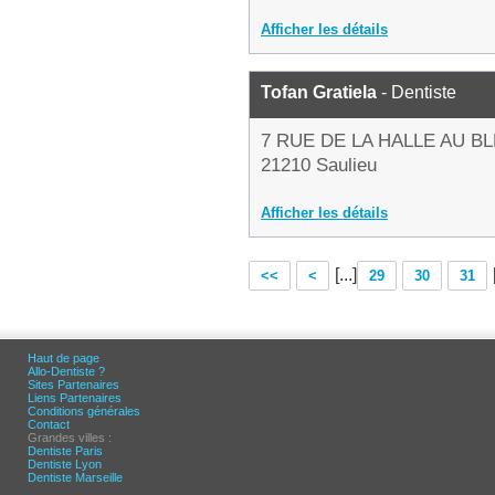
Afficher les détails
Tofan Gratiela
- Dentiste
7 RUE DE LA HALLE AU BL
21210 Saulieu
Afficher les détails
[...]
<<
<
29
30
31
Haut de page
Allo-Dentiste ?
Sites Partenaires
Liens Partenaires
Conditions générales
Contact
Grandes villes :
Dentiste Paris
Dentiste Lyon
Dentiste Marseille