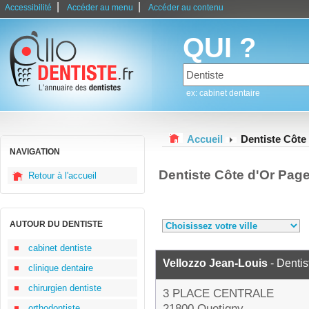
|
|
Accessibilité
Accéder au menu
Accéder au contenu
QUI ?
ex: cabinet dentaire
Accueil
Dentiste Côte
NAVIGATION
Dentiste Côte d'Or Pag
Retour à l'accueil
AUTOUR DU DENTISTE
cabinet dentiste
Vellozzo Jean-Louis
- Dentis
clinique dentaire
chirurgien dentiste
3 PLACE CENTRALE
21800 Quetigny
orthodontiste