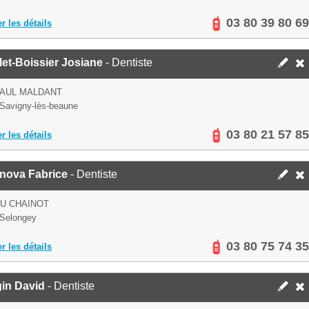
03 80 39 80 69
er les détails
et-Boissier Josiane
- Dentiste
PAUL MALDANT
Savigny-lès-beaune
03 80 21 57 85
er les détails
nova Fabrice
- Dentiste
U CHAINOT
Selongey
03 80 75 74 35
er les détails
in David
- Dentiste