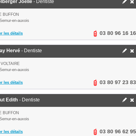
lberger Joëlle
- Dentiste
E BUFFON
Semur-en-auxois
03 80 96 16 16
er les détails
ay Hervé
- Dentiste
 VOLTAIRE
Semur-en-auxois
03 80 97 23 83
er les détails
ut Edith
- Dentiste
E BUFFON
Semur-en-auxois
03 80 96 62 95
er les détails