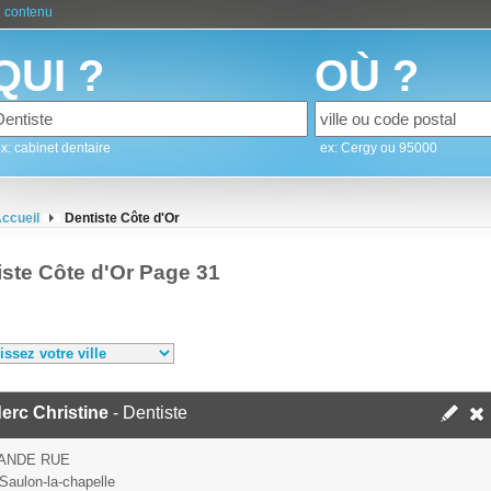
 contenu
QUI ?
OÙ ?
x: cabinet dentaire
ex: Cergy ou 95000
ccueil
Dentiste Côte d'Or
iste Côte d'Or Page 31
erc Christine
- Dentiste
ANDE RUE
Saulon-la-chapelle