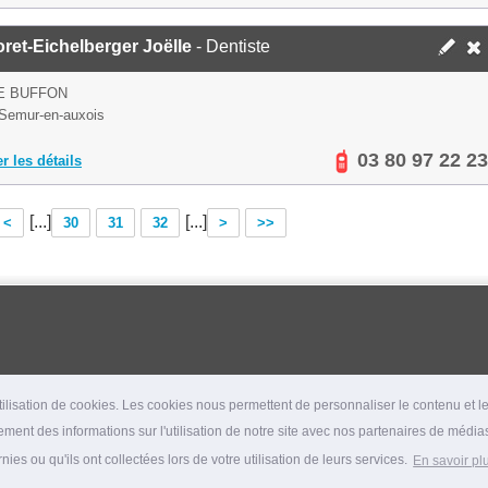
ret-Eichelberger Joëlle
- Dentiste
E BUFFON
Semur-en-auxois
03 80 97 22 23
er les détails
[...]
[...]
<
30
31
32
>
>>
lisation de cookies. Les cookies nous permettent de personnaliser le contenu et les
ment des informations sur l'utilisation de notre site avec nos partenaires de médias
es ou qu'ils ont collectées lors de votre utilisation de leurs services.
En savoir pl