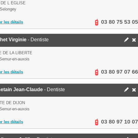
 DE L EGLISE
Selongey
03 80 75 53 05
er les détails
et Virginie
- Dentiste
E DE LA LIBERTE
Semur-en-auxois
03 80 97 07 66
er les détails
etain Jean-Claude
- Dentiste
TE DE DIJON
Semur-en-auxois
03 80 97 10 07
er les détails