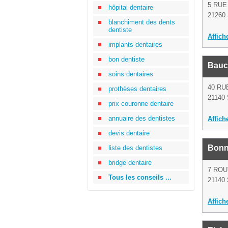
5 RUE
hôpital dentaire
21260 
blanchiment des dents
dentiste
Affich
implants dentaires
bon dentiste
Bauch
soins dentaires
40 RU
prothèses dentaires
21140 
prix couronne dentaire
annuaire des dentistes
Affich
devis dentaire
Bonn
liste des dentistes
bridge dentaire
7 ROU
Tous les conseils ...
21140 
Affich