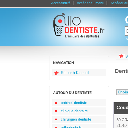
|
|
Accessibilité
Accéder au menu
Accéder au
e
A
NAVIGATION
Dent
Retour à l'accueil
AUTOUR DU DENTISTE
cabinet dentiste
Coud
clinique dentaire
chirurgien dentiste
30 GR
21910 
orthodontiste