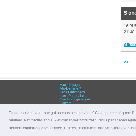
Signo
16 RU
21140 
Affich
<<
Haut de page
Allo-Dentiste ?
Sites Partenaires
Liens Partenaires
Conditions générales
Contact
Grandes villes :
Dentiste Paris
En poursuivant votre navigation vous acceptez les CGU et par conséquent l'uti
Dentiste Lyon
Dentiste Marseille
relatives aux médias sociaux et d'analyser notre trafic. Nous partageons égale
© 2026 allo-dentiste.fr
peuvent combiner celles-ci avec d'autres informations que vous leur avez fourni