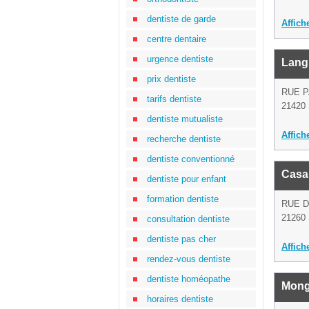
dentiste de garde
Affich
centre dentaire
urgence dentiste
Langl
prix dentiste
RUE 
tarifs dentiste
21420 
dentiste mutualiste
Affich
recherche dentiste
dentiste conventionné
Casa
dentiste pour enfant
formation dentiste
RUE D
21260 
consultation dentiste
dentiste pas cher
Affich
rendez-vous dentiste
dentiste homéopathe
Mong
horaires dentiste