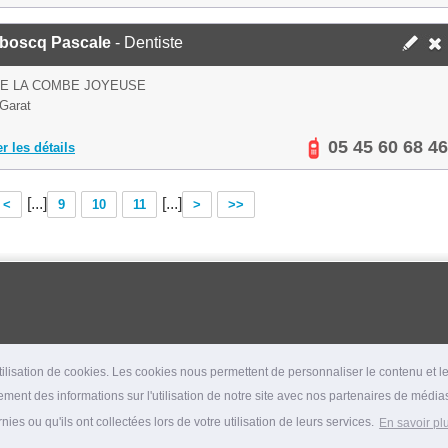
boscq Pascale
- Dentiste
DE LA COMBE JOYEUSE
Garat
05 45 60 68 46
er les détails
[...]
[...]
<
9
10
11
>
>>
lisation de cookies. Les cookies nous permettent de personnaliser le contenu et les
ment des informations sur l'utilisation de notre site avec nos partenaires de médias
es ou qu'ils ont collectées lors de votre utilisation de leurs services.
En savoir pl