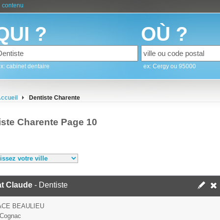
 contenu
QUI ?
OÙ ?
x: cabinet dentaire
ex: Cergy ou 95000
ccueil
Dentiste Charente
iste Charente Page 10
at Claude
- Dentiste
ACE BEAULIEU
 Cognac