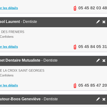
05 45 82 03 48
er les détails
sol Laurent
- Dentiste
 DES FRENIERS
Confolens
05 45 84 05 31
er les détails
et Dentaire Mutualiste
- Dentiste
E LA CROIX SAINT GEORGES
Confolens
05 45 85 47 20
er les détails
utour-Boos Geneviève
- Dentiste