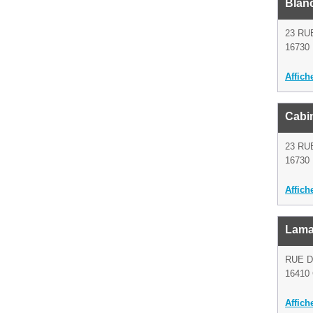
Blan
23 RU
16730 
Affich
Cabi
23 RU
16730 
Affich
Lama
RUE 
16410 
Affich