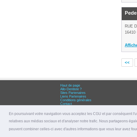
Pede
RUE 
16410 
Affich
<<
Haut de page
Allo-Dentiste ?
Sites Partenaires
Liens Partenaires
Conditions générales
Contact
Grandes villes :
Dentiste Paris
En poursuivant votre navigation vous acceptez les CGU et par conséquent l'uti
Dentiste Lyon
Dentiste Marseille
relatives aux médias sociaux et d'analyser notre trafic. Nous partageons égale
© 2026 allo-dentiste.fr
peuvent combiner celles-ci avec d'autres informations que vous leur avez fourni