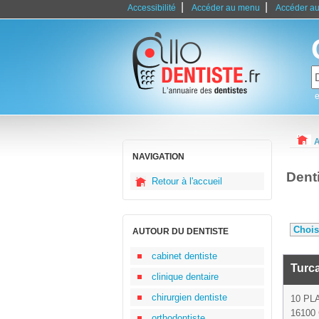
|
|
Accessibilité
Accéder au menu
Accéder au
e
A
NAVIGATION
Dent
Retour à l'accueil
AUTOUR DU DENTISTE
cabinet dentiste
Turc
clinique dentaire
chirurgien dentiste
10 PL
16100
orthodontiste