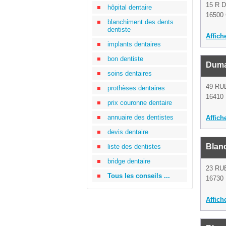
15 R 
hôpital dentaire
16500 
blanchiment des dents
dentiste
Affich
implants dentaires
bon dentiste
Duma
soins dentaires
49 RU
prothèses dentaires
16410 
prix couronne dentaire
annuaire des dentistes
Affich
devis dentaire
Blan
liste des dentistes
bridge dentaire
23 RU
Tous les conseils ...
16730 
Affich