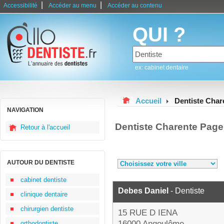
|
|
Accessibilité
Accéder au menu
Accéder au contenu
QUI ?
ex: cabinet dentaire
Accueil
Dentiste Char
NAVIGATION
Dentiste Charente Page
Retour à l'accueil
AUTOUR DU DENTISTE
cabinet dentiste
Debes Daniel
- Dentiste
clinique dentaire
chirurgien dentiste
15 RUE D IENA
16000 Angoulême
orthodontiste