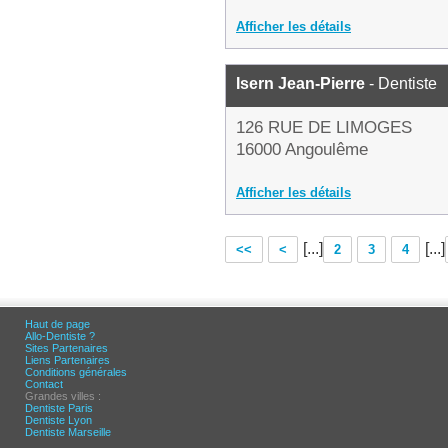
Afficher les détails
Isern Jean-Pierre
- Dentiste
126 RUE DE LIMOGES
16000 Angoulême
Afficher les détails
[...]
[...]
<<
<
2
3
4
Haut de page
Allo-Dentiste ?
Sites Partenaires
Liens Partenaires
Conditions générales
Contact
Grandes villes :
Dentiste Paris
Dentiste Lyon
Dentiste Marseille