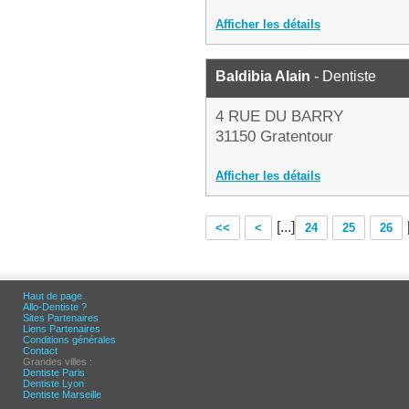
Afficher les détails
Baldibia Alain
- Dentiste
4 RUE DU BARRY
31150 Gratentour
Afficher les détails
[...]
<<
<
24
25
26
Haut de page
Allo-Dentiste ?
Sites Partenaires
Liens Partenaires
Conditions générales
Contact
Grandes villes :
Dentiste Paris
Dentiste Lyon
Dentiste Marseille