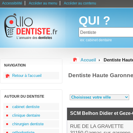
|
|
Accessibilité
Accéder au menu
Accéder au contenu
QUI ?
ex: cabinet dentaire
Accueil
Dentiste Hau
NAVIGATION
Dentiste Haute Garonn
Retour à l'accueil
AUTOUR DU DENTISTE
cabinet dentiste
SCM Belhon Didier et Geze-
clinique dentaire
chirurgien dentiste
RUE DE LA GRAVETTE
31150 Gagnac-sur-garonne
orthodontiste