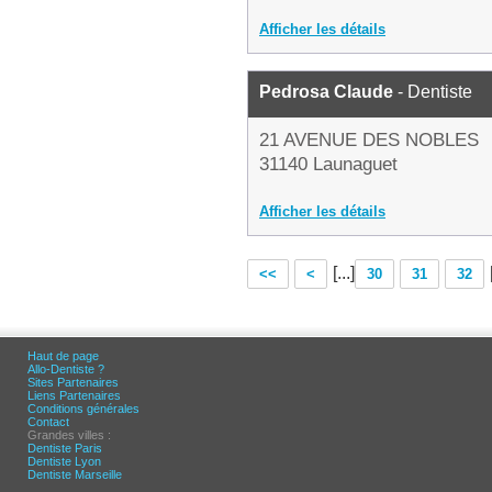
Afficher les détails
Pedrosa Claude
- Dentiste
21 AVENUE DES NOBLES
31140 Launaguet
Afficher les détails
[...]
<<
<
30
31
32
Haut de page
Allo-Dentiste ?
Sites Partenaires
Liens Partenaires
Conditions générales
Contact
Grandes villes :
Dentiste Paris
Dentiste Lyon
Dentiste Marseille