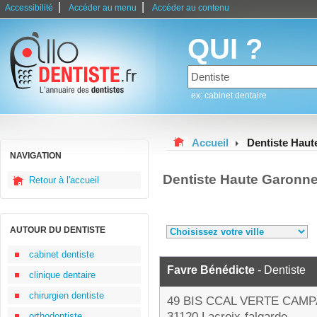
|
|
Accessibilité
Accéder au menu
Accéder au contenu
QUI ?
ex: cabinet dentaire
Accueil
Dentiste Hau
NAVIGATION
Dentiste Haute Garonn
Retour à l'accueil
AUTOUR DU DENTISTE
cabinet dentiste
Favre Bénédicte
- Dentiste
clinique dentaire
chirurgien dentiste
49 BIS CCAL VERTE CAM
31120 Lacroix-falgarde
orthodontiste