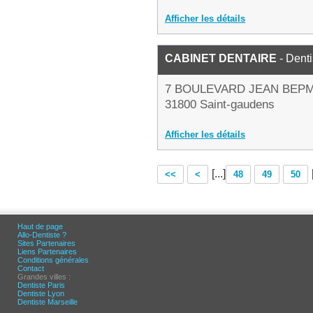
Afficher les détails
CABINET DENTAIRE
- Denti
7 BOULEVARD JEAN BEP
31800 Saint-gaudens
Afficher les détails
[...]
<<
<
48
49
50
Haut de page
Allo-Dentiste ?
Sites Partenaires
Liens Partenaires
Conditions générales
Contact
Grandes villes :
Dentiste Paris
Dentiste Lyon
Dentiste Marseille