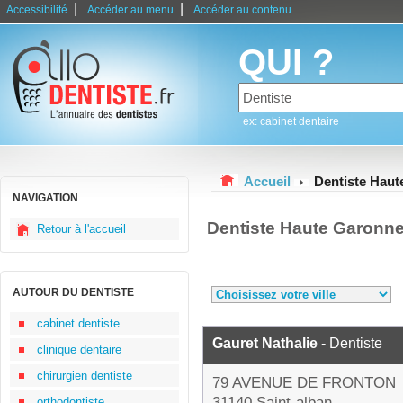
|
|
Accessibilité
Accéder au menu
Accéder au contenu
QUI ?
ex: cabinet dentaire
Accueil
Dentiste Hau
NAVIGATION
Dentiste Haute Garonn
Retour à l'accueil
AUTOUR DU DENTISTE
cabinet dentiste
Gauret Nathalie
- Dentiste
clinique dentaire
chirurgien dentiste
79 AVENUE DE FRONTON
31140 Saint-alban
orthodontiste