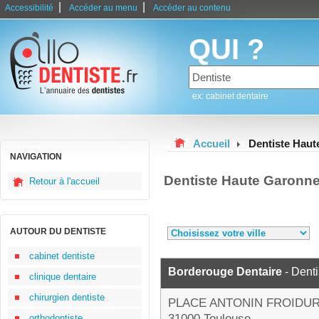
|
|
Accessibilité
Accéder au menu
Accéder au contenu
QUI ?
ex: cabinet dentaire
Accueil
Dentiste Hau
NAVIGATION
Dentiste Haute Garonn
Retour à l'accueil
AUTOUR DU DENTISTE
cabinet dentiste
Borderouge Dentaire
- Denti
clinique dentaire
chirurgien dentiste
PLACE ANTONIN FROIDU
31000 Toulouse
orthodontiste