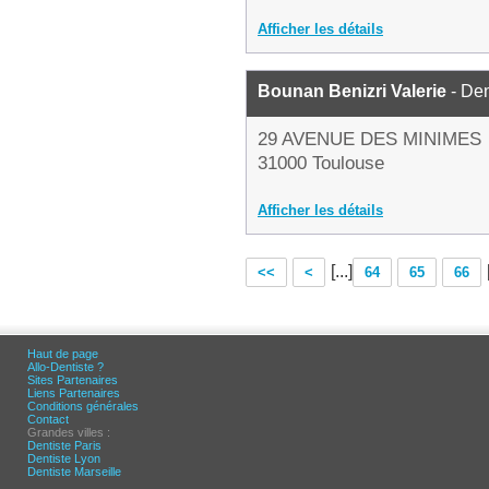
Afficher les détails
Bounan Benizri Valerie
- Den
29 AVENUE DES MINIMES
31000 Toulouse
Afficher les détails
[...]
<<
<
64
65
66
Haut de page
Allo-Dentiste ?
Sites Partenaires
Liens Partenaires
Conditions générales
Contact
Grandes villes :
Dentiste Paris
Dentiste Lyon
Dentiste Marseille