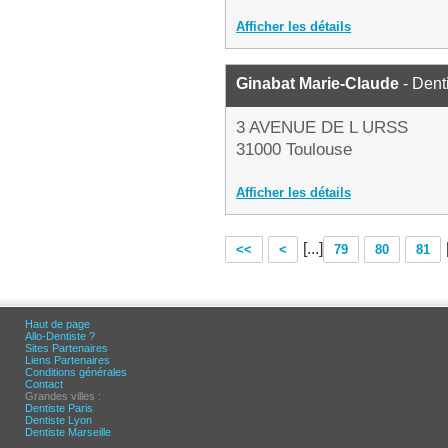
Afficher les détails
Ginabat Marie-Claude
- Dent
3 AVENUE DE L URSS
31000 Toulouse
Afficher les détails
[...]
<<
<
79
80
81
Haut de page
Allo-Dentiste ?
Sites Partenaires
Liens Partenaires
Conditions générales
Contact
Grandes villes :
Dentiste Paris
Dentiste Lyon
Dentiste Marseille