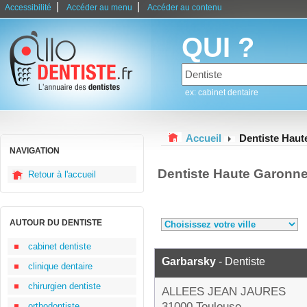
|
|
Accessibilité
Accéder au menu
Accéder au contenu
QUI ?
ex: cabinet dentaire
Accueil
Dentiste Hau
NAVIGATION
Dentiste Haute Garonn
Retour à l'accueil
AUTOUR DU DENTISTE
cabinet dentiste
Garbarsky
- Dentiste
clinique dentaire
chirurgien dentiste
ALLEES JEAN JAURES
31000 Toulouse
orthodontiste