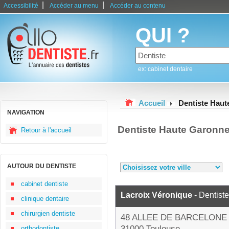
|
|
Accessibilité
Accéder au menu
Accéder au contenu
QUI ?
ex: cabinet dentaire
Accueil
Dentiste Hau
NAVIGATION
Dentiste Haute Garonn
Retour à l'accueil
AUTOUR DU DENTISTE
cabinet dentiste
Lacroix Véronique
- Dentiste
clinique dentaire
chirurgien dentiste
48 ALLEE DE BARCELONE
31000 Toulouse
orthodontiste