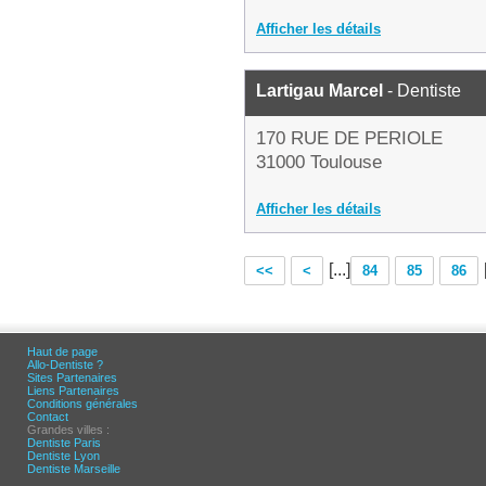
Afficher les détails
Lartigau Marcel
- Dentiste
170 RUE DE PERIOLE
31000 Toulouse
Afficher les détails
[...]
<<
<
84
85
86
Haut de page
Allo-Dentiste ?
Sites Partenaires
Liens Partenaires
Conditions générales
Contact
Grandes villes :
Dentiste Paris
Dentiste Lyon
Dentiste Marseille