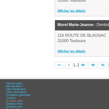
31000 Toulouse
Afficher les détails
Morel Marie-Jeanne
- Dentis
116 ROUTE DE BLAGNAC
31000 Toulouse
Afficher les détails
[...]
<<
<
89
90
91
Haut de page
Allo-Dentiste ?
Sites Partenaires
Liens Partenaires
Conditions générales
Contact
Grandes villes :
Dentiste Paris
Dentiste Lyon