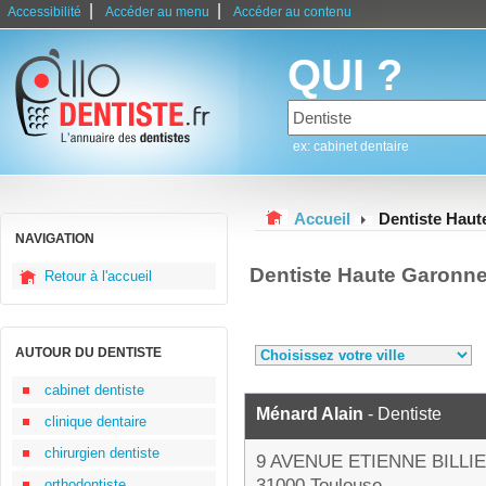
|
|
Accessibilité
Accéder au menu
Accéder au contenu
QUI ?
ex: cabinet dentaire
Accueil
Dentiste Hau
NAVIGATION
Dentiste Haute Garonn
Retour à l'accueil
AUTOUR DU DENTISTE
cabinet dentiste
Ménard Alain
- Dentiste
clinique dentaire
chirurgien dentiste
9 AVENUE ETIENNE BILLI
31000 Toulouse
orthodontiste