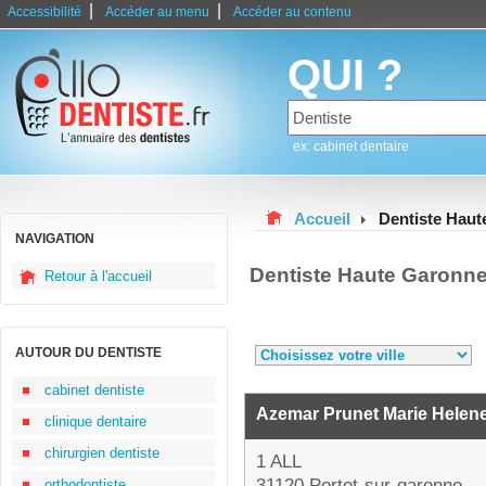
|
|
Accessibilité
Accéder au menu
Accéder au contenu
QUI ?
ex: cabinet dentaire
Accueil
Dentiste Hau
NAVIGATION
Dentiste Haute Garonn
Retour à l'accueil
AUTOUR DU DENTISTE
cabinet dentiste
Azemar Prunet Marie Helen
clinique dentaire
chirurgien dentiste
1 ALL
31120 Portet-sur-garonne
orthodontiste