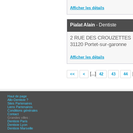
Afficher les détails
Pialat Alain
- Dentiste
2 RUE DES CROUZETTES
31120 Portet-sur-garonne
Afficher les détails
[...]
<<
<
42
43
44
Haut de page
Allo-Dentiste ?
Sites Partenaires
Liens Partenaires
Conditions générales
Contact
Grandes villes :
Dentiste Paris
Dentiste Lyon
Dentiste Marseille