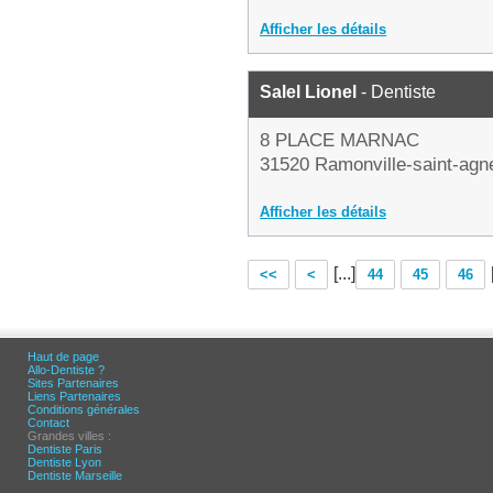
Afficher les détails
Salel Lionel
- Dentiste
8 PLACE MARNAC
31520 Ramonville-saint-agn
Afficher les détails
[...]
<<
<
44
45
46
Haut de page
Allo-Dentiste ?
Sites Partenaires
Liens Partenaires
Conditions générales
Contact
Grandes villes :
Dentiste Paris
Dentiste Lyon
Dentiste Marseille