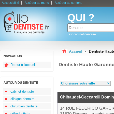
|
|
Accessibilité
Accéder au menu
Accéder au contenu
QUI ?
ex: cabinet dentaire
Accueil
Dentiste Hau
NAVIGATION
Dentiste Haute Garonn
Retour à l'accueil
AUTOUR DU DENTISTE
cabinet dentiste
Chibaudel-Ceccarelli Domi
clinique dentaire
chirurgien dentiste
14 RUE FEDERICO GARCI
31520 Ramonville-saint-agn
orthodontiste