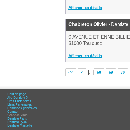
Afficher les détails
Chabreron Olivier
- Dentiste
9 AVENUE ETIENNE BILLI
31000 Toulouse
Afficher les détails
[...]
<<
<
68
69
70
Haut de page
Allo-Dentiste ?
Sites Partenaires
Liens Partenaires
Conditions générales
Contact
Grandes villes :
Dentiste Paris
Dentiste Lyon
Dentiste Marseille