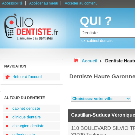
|
|
Accessibilité
Accéder au menu
Accéder au contenu
QUI ?
ex: cabinet dentaire
Accueil
Dentiste Hau
NAVIGATION
Dentiste Haute Garonn
Retour à l'accueil
AUTOUR DU DENTISTE
cabinet dentiste
Castillan-Suduca Véroniqu
clinique dentaire
chirurgien dentiste
110 BOULEVARD SILVIO T
31000 Toulouse
orthodontiste