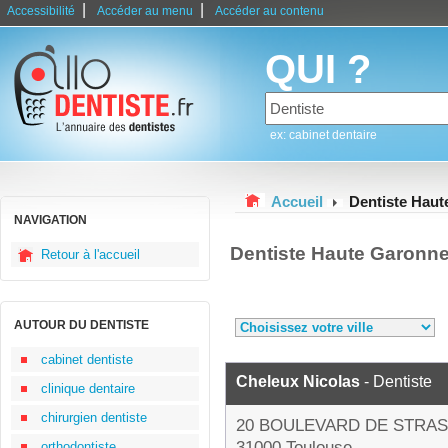
|
|
Accessibilité
Accéder au menu
Accéder au contenu
QUI ?
ex: cabinet dentaire
Accueil
Dentiste Hau
NAVIGATION
Dentiste Haute Garonn
Retour à l'accueil
AUTOUR DU DENTISTE
cabinet dentiste
Cheleux Nicolas
- Dentiste
clinique dentaire
chirurgien dentiste
20 BOULEVARD DE STRA
31000 Toulouse
orthodontiste