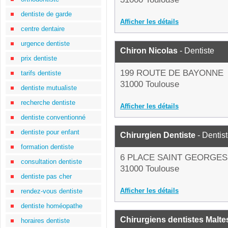
dentiste de garde
Afficher les détails
centre dentaire
urgence dentiste
Chiron Nicolas
- Dentiste
prix dentiste
199 ROUTE DE BAYONNE
tarifs dentiste
31000 Toulouse
dentiste mutualiste
recherche dentiste
Afficher les détails
dentiste conventionné
dentiste pour enfant
Chirurgien Dentiste
- Dentis
formation dentiste
6 PLACE SAINT GEORGES
consultation dentiste
31000 Toulouse
dentiste pas cher
Afficher les détails
rendez-vous dentiste
dentiste homéopathe
Chirurgiens dentistes Malt
horaires dentiste