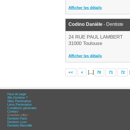
Afficher les détails
Codino Danièle
- Dentiste
24 RUE PAUL LAMBERT
31000 Toulouse
Afficher les détails
[...]
<<
<
70
71
72
Haut de page
Allo-Dentiste ?
Sites Partenaires
Liens Partenaires
Conditions générales
Contact
Grandes villes :
Dentiste Paris
Dentiste Lyon
Dentiste Marseille