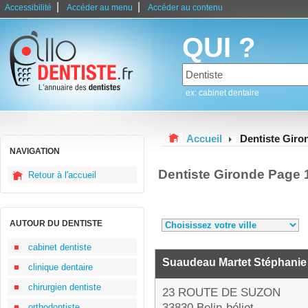
|
|
Accessibilité
Accéder au menu
Accéder au contenu
QUI ?
ex: cabinet dentaire
Accueil
Dentiste Giro
NAVIGATION
Dentiste Gironde Page 
Retour à l'accueil
AUTOUR DU DENTISTE
cabinet dentiste
Suaudeau Martet Stéphanie
clinique dentaire
chirurgien dentiste
23 ROUTE DE SUZON
33830 Belin-béliet
orthodontiste