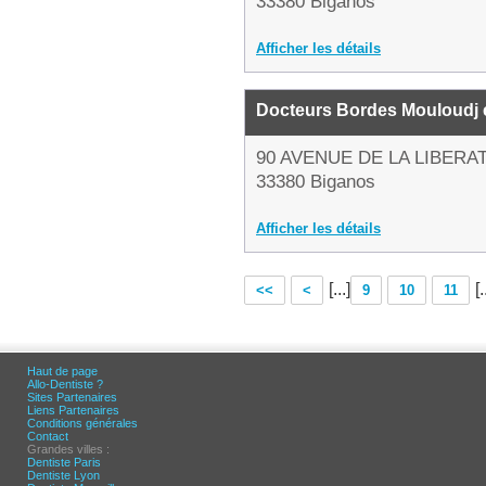
33380 Biganos
Afficher les détails
Docteurs Bordes Mouloudj et
90 AVENUE DE LA LIBERA
33380 Biganos
Afficher les détails
[...]
[.
<<
<
9
10
11
Haut de page
Allo-Dentiste ?
Sites Partenaires
Liens Partenaires
Conditions générales
Contact
Grandes villes :
Dentiste Paris
Dentiste Lyon