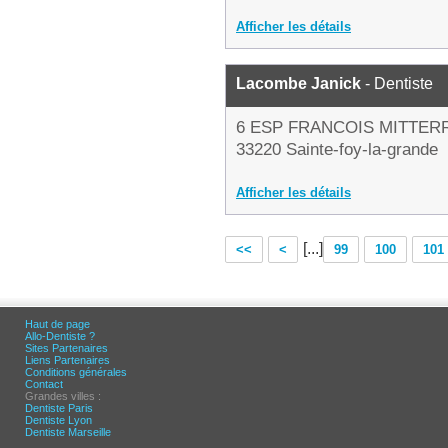
Afficher les détails
Lacombe Janick
- Dentiste
6 ESP FRANCOIS MITTER
33220 Sainte-foy-la-grande
Afficher les détails
[...]
<<
<
99
100
101
Haut de page
Allo-Dentiste ?
Sites Partenaires
Liens Partenaires
Conditions générales
Contact
Grandes villes :
Dentiste Paris
Dentiste Lyon
Dentiste Marseille