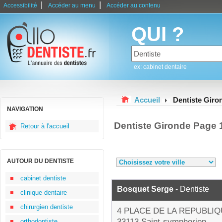
|
|
Accessibilité
Accéder au menu
Accéder au contenu
QUI ?
ex: cabinet dentaire
Accueil
Dentiste Giro
NAVIGATION
Dentiste Gironde Page 
Retour à l'accueil
AUTOUR DU DENTISTE
cabinet dentiste
Bosquet Serge
- Dentiste
clinique dentaire
chirurgien dentiste
4 PLACE DE LA REPUBLI
33113 Saint-symphorien
orthodontiste