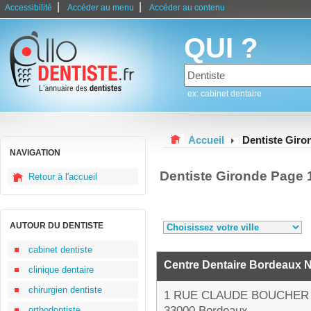
|
|
Accessibilité
Accéder au menu
Accéder au contenu
QUI ?
ex: cabinet dentaire
Accueil
Dentiste Giro
NAVIGATION
Dentiste Gironde Page 
Retour à l'accueil
AUTOUR DU DENTISTE
cabinet dentiste
Centre Dentaire Bordeaux 
clinique dentaire
chirurgien dentiste
1 RUE CLAUDE BOUCHER
33000 Bordeaux
orthodontiste