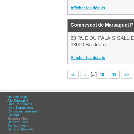
Afficher les détails
Combescot de Marsaguet Pi
68 RUE DU PALAIS GALLI
33000 Bordeaux
Afficher les détails
[...]
<<
<
18
19
20
Haut de page
Allo-Dentiste ?
Sites Partenaires
Liens Partenaires
Conditions générales
Contact
Grandes villes :
Dentiste Paris
Dentiste Lyon
Dentiste Marseille