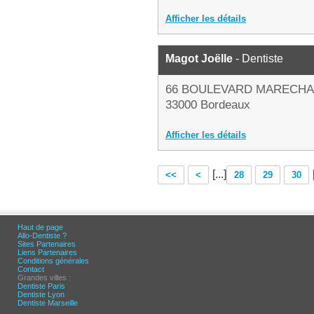
Afficher les détails
Magot Joëlle
- Dentiste
66 BOULEVARD MARECHA
33000 Bordeaux
Afficher les détails
[...]
<<
<
28
29
30
Haut de page
Allo-Dentiste ?
Sites Partenaires
Liens Partenaires
Conditions générales
Contact
Grandes villes :
Dentiste Paris
Dentiste Lyon
Dentiste Marseille