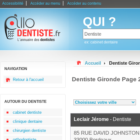
|
|
Accessibilité
Accéder au menu
Accéder au contenu
QUI ?
ex: cabinet dentaire
Accueil
Dentiste Giro
NAVIGATION
Dentiste Gironde Page 
Retour à l'accueil
AUTOUR DU DENTISTE
cabinet dentiste
Leclair Jérome
- Dentiste
clinique dentaire
chirurgien dentiste
85 RUE DAVID JOHNSTON
33000 Bordeaux
orthodontiste