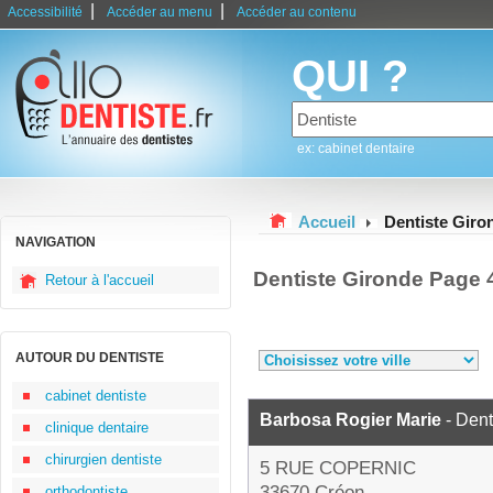
|
|
Accessibilité
Accéder au menu
Accéder au contenu
QUI ?
ex: cabinet dentaire
Accueil
Dentiste Giro
NAVIGATION
Dentiste Gironde Page 
Retour à l'accueil
AUTOUR DU DENTISTE
cabinet dentiste
Barbosa Rogier Marie
- Dent
clinique dentaire
chirurgien dentiste
5 RUE COPERNIC
33670 Créon
orthodontiste