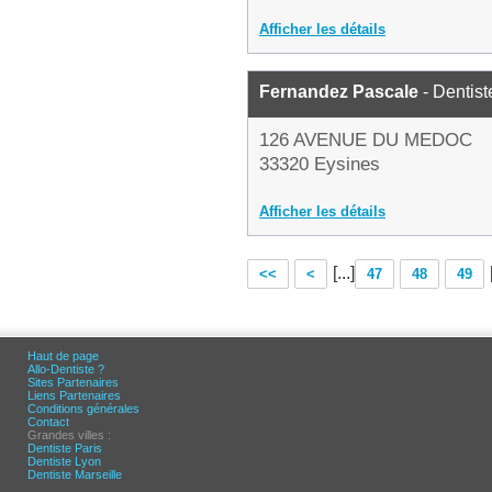
Afficher les détails
Fernandez Pascale
- Dentist
126 AVENUE DU MEDOC
33320 Eysines
Afficher les détails
[...]
<<
<
47
48
49
Haut de page
Allo-Dentiste ?
Sites Partenaires
Liens Partenaires
Conditions générales
Contact
Grandes villes :
Dentiste Paris
Dentiste Lyon
Dentiste Marseille