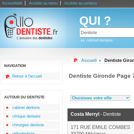
|
|
Accessibilité
Accéder au menu
Accéder au contenu
QUI ?
ex: cabinet dentaire
Accueil
Dentiste Giro
NAVIGATION
Dentiste Gironde Page 
Retour à l'accueil
AUTOUR DU DENTISTE
cabinet dentiste
Costa Merryl
- Dentiste
clinique dentaire
chirurgien dentiste
171 RUE EMILE COMBES
33700 Mérignac
orthodontiste