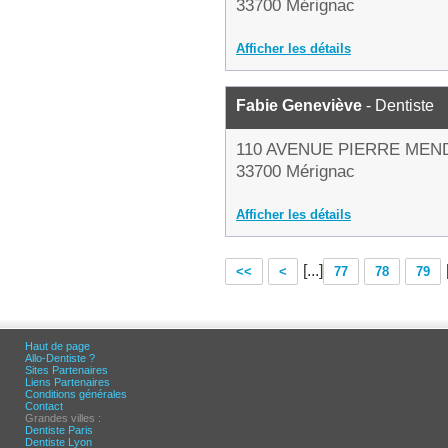
33700 Mérignac
Afficher les détails
Fabie Geneviève
- Dentiste
110 AVENUE PIERRE ME
33700 Mérignac
Afficher les détails
[...]
<<
<
77
78
79
Haut de page
Allo-Dentiste ?
Sites Partenaires
Liens Partenaires
Conditions générales
Contact
Grandes villes :
Dentiste Paris
Dentiste Lyon