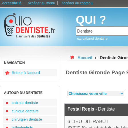
|
|
Accessibilité
Accéder au menu
Accéder au contenu
QUI ?
ex: cabinet dentaire
Accueil
Dentiste Giro
NAVIGATION
Dentiste Gironde Page 
Retour à l'accueil
AUTOUR DU DENTISTE
cabinet dentiste
Festal Regis
- Dentiste
clinique dentaire
chirurgien dentiste
6 LIEU DIT RABUT
33920 Saint-christoly-de-bl
orthodontiste