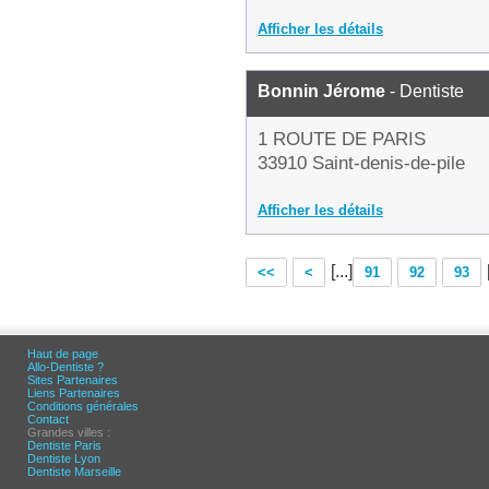
Afficher les détails
Bonnin Jérome
- Dentiste
1 ROUTE DE PARIS
33910 Saint-denis-de-pile
Afficher les détails
[...]
<<
<
91
92
93
Haut de page
Allo-Dentiste ?
Sites Partenaires
Liens Partenaires
Conditions générales
Contact
Grandes villes :
Dentiste Paris
Dentiste Lyon
Dentiste Marseille