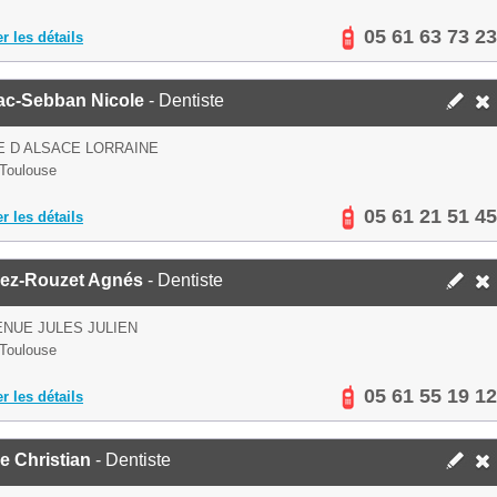
05 61 63 73 23
er les détails
rac-Sebban Nicole
- Dentiste
E D ALSACE LORRAINE
Toulouse
05 61 21 51 45
er les détails
rez-Rouzet Agnés
- Dentiste
ENUE JULES JULIEN
Toulouse
05 61 55 19 12
er les détails
e Christian
- Dentiste