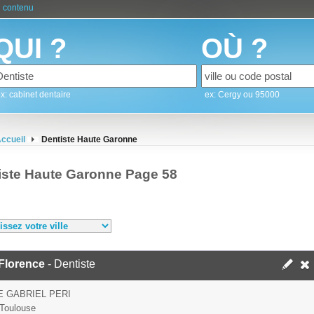
 contenu
QUI ?
OÙ ?
x: cabinet dentaire
ex: Cergy ou 95000
ccueil
Dentiste Haute Garonne
iste Haute Garonne Page 58
 Florence
- Dentiste
E GABRIEL PERI
Toulouse