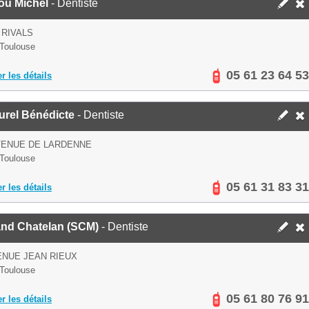
ou Michel
- Dentiste
 RIVALS
Toulouse
05 61 23 64 53
er les détails
urel Bénédicte
- Dentiste
VENUE DE LARDENNE
Toulouse
05 61 31 83 31
er les détails
nd Chatelan (SCM)
- Dentiste
ENUE JEAN RIEUX
Toulouse
05 61 80 76 91
er les détails