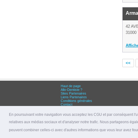
Arma
42 AV
31000 
Affich
<<
Haut de page
Allo-Dentiste ?
Sites Partenaires
Liens Partenaires
Conditions générales
Contact
Grandes villes :
Dentiste Paris
En poursuivant votre navigation vous acceptez les CGU et par conséquent l'uti
Dentiste Lyon
Dentiste Marseille
relatives aux médias sociaux et d'analyser notre trafic. Nous partageons égale
© 2026 allo-dentiste.fr
peuvent combiner celles-ci avec d'autres informations que vous leur avez fourni