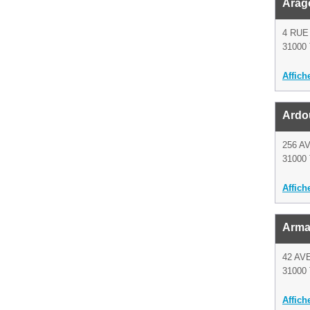
Arag
4 RUE
31000 
Affich
Ardo
256 A
31000 
Affich
Arma
42 AV
31000 
Affich