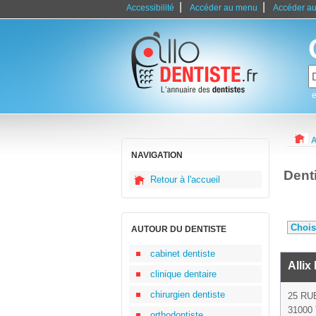
|
|
Accessibilité
Accéder au menu
Accéder au
e
A
NAVIGATION
Dent
Retour à l'accueil
AUTOUR DU DENTISTE
cabinet dentiste
Allix
clinique dentaire
chirurgien dentiste
25 RU
31000 
orthodontiste