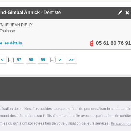
nd-Gimbal Annick
- Dentiste
ENUE JEAN RIEUX
Toulouse
05 61 80 76 91
er les détails
[...]
[...]
<
57
58
59
>
>>
lisation de cookies. Les cookies nous permettent de personnaliser le contenu et les
ment des informations sur l'utilisation de notre site avec nos partenaires de médias
es ou qu'ils ont collectées lors de votre utilisation de leurs services.
En savoir pl