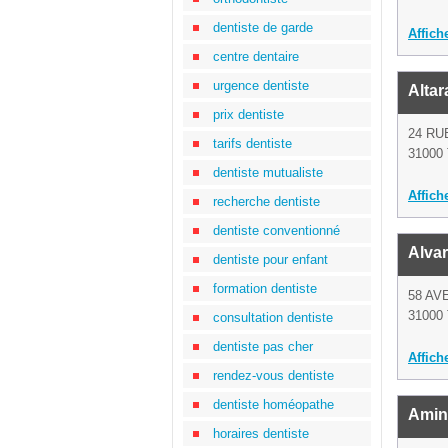
dentiste de garde
Affich
centre dentaire
urgence dentiste
Alta
prix dentiste
24 RU
tarifs dentiste
31000 
dentiste mutualiste
Affich
recherche dentiste
dentiste conventionné
Alva
dentiste pour enfant
formation dentiste
58 AV
31000 
consultation dentiste
dentiste pas cher
Affich
rendez-vous dentiste
dentiste homéopathe
Amin
horaires dentiste