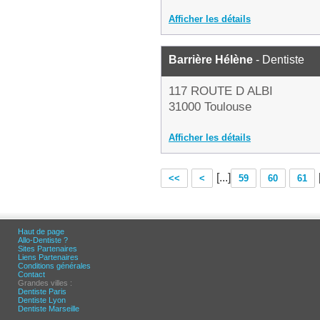
Afficher les détails
Barrière Hélène
- Dentiste
117 ROUTE D ALBI
31000 Toulouse
Afficher les détails
[...]
<<
<
59
60
61
Haut de page
Allo-Dentiste ?
Sites Partenaires
Liens Partenaires
Conditions générales
Contact
Grandes villes :
Dentiste Paris
Dentiste Lyon
Dentiste Marseille