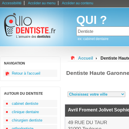
|
|
Accessibilité
Accéder au menu
Accéder au contenu
QUI ?
ex: cabinet dentaire
Accueil
Dentiste Hau
NAVIGATION
Dentiste Haute Garonn
Retour à l'accueil
AUTOUR DU DENTISTE
cabinet dentiste
Avril Froment Jolivet Sophi
clinique dentaire
chirurgien dentiste
49 RUE DU TAUR
31000 Toulouse
orthodontiste