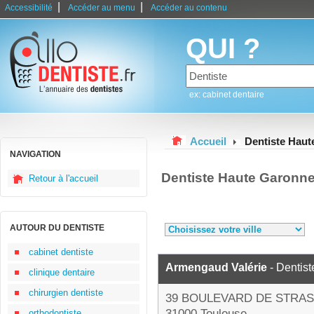
|
|
Accessibilité
Accéder au menu
Accéder au contenu
QUI ?
ex: cabinet dentaire
Accueil
Dentiste Hau
NAVIGATION
Dentiste Haute Garonn
Retour à l'accueil
AUTOUR DU DENTISTE
cabinet dentiste
Armengaud Valérie
- Dentist
clinique dentaire
chirurgien dentiste
39 BOULEVARD DE STRA
31000 Toulouse
orthodontiste