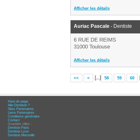
Afficher les détails
Auriac Pascale
- Dentiste
6 RUE DE REIMS
31000 Toulouse
Afficher les détails
[...]
<<
<
58
59
60
Haut de page
Allo-Dentiste ?
Sites Partenaires
Liens Partenaires
Conditions générales
Contact
Grandes villes :
Dentiste Paris
Dentiste Lyon
Dentiste Marseille