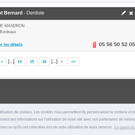
ot Bernard
- Dentiste
RUE MANDRON
 Bordeaux
05 56 50 52 05
er les détails
[...]
[...]
<
14
15
16
>
>>
lisation de cookies. Les cookies nous permettent de personnaliser le contenu et les
ment des informations sur l'utilisation de notre site avec nos partenaires de médias
es ou qu'ils ont collectées lors de votre utilisation de leurs services.
En savoir pl