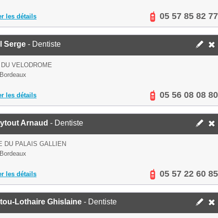
05 57 85 82 77
er les détails
l Serge
- Dentiste
E DU VELODROME
 Bordeaux
05 56 08 08 80
er les détails
ytout Arnaud
- Dentiste
E DU PALAIS GALLIEN
 Bordeaux
05 57 22 60 85
er les détails
tou-Lothaire Ghislaine
- Dentiste