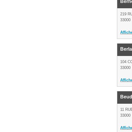
Berh
219 R
33000
Affich
Berla
104 C
33000
Affich
Beud
11 RU
33000
Affich