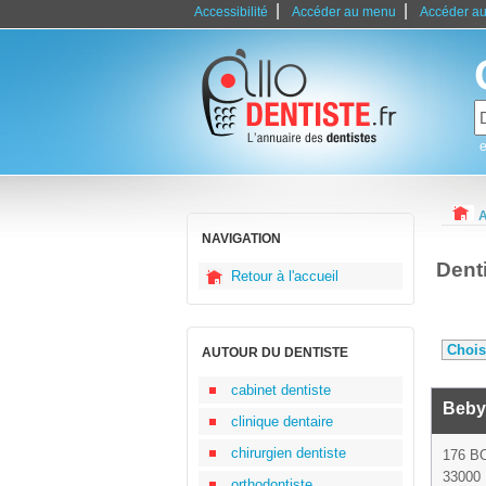
|
|
Accessibilité
Accéder au menu
Accéder au
e
A
NAVIGATION
Dent
Retour à l'accueil
AUTOUR DU DENTISTE
cabinet dentiste
Beby 
clinique dentaire
chirurgien dentiste
176 
33000
orthodontiste