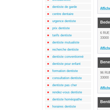
dentiste de garde
Affich
centre dentaire
urgence dentiste
Bede
prix dentiste
6 RU
tarifs dentiste
33000
dentiste mutualiste
Affich
recherche dentiste
dentiste conventionné
Bene
dentiste pour enfant
formation dentiste
96 RU
33000
consultation dentiste
dentiste pas cher
Affich
rendez-vous dentiste
dentiste homéopathe
Benti
horaires dentiste