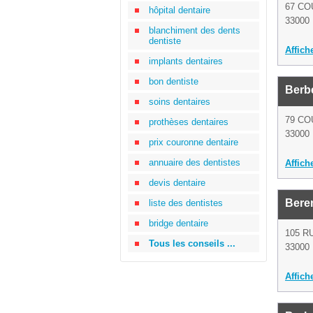
67 C
hôpital dentaire
33000
blanchiment des dents
dentiste
Affich
implants dentaires
bon dentiste
Berb
soins dentaires
79 CO
prothèses dentaires
33000
prix couronne dentaire
annuaire des dentistes
Affich
devis dentaire
Bere
liste des dentistes
bridge dentaire
105 R
Tous les conseils ...
33000
Affich