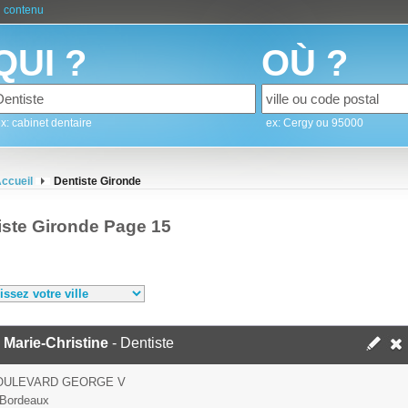
 contenu
QUI ?
OÙ ?
x: cabinet dentaire
ex: Cergy ou 95000
ccueil
Dentiste Gironde
iste Gironde Page 15
Marie-Christine
- Dentiste
BOULEVARD GEORGE V
 Bordeaux