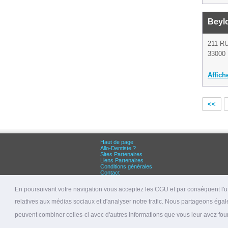
Beyl
211 
33000
Affich
<<
Haut de page
Allo-Dentiste ?
Sites Partenaires
Liens Partenaires
Conditions générales
Contact
Grandes villes :
Dentiste Paris
En poursuivant votre navigation vous acceptez les CGU et par conséquent l'uti
Dentiste Lyon
Dentiste Marseille
relatives aux médias sociaux et d'analyser notre trafic. Nous partageons égale
© 2026 allo-dentiste.fr
peuvent combiner celles-ci avec d'autres informations que vous leur avez fourni