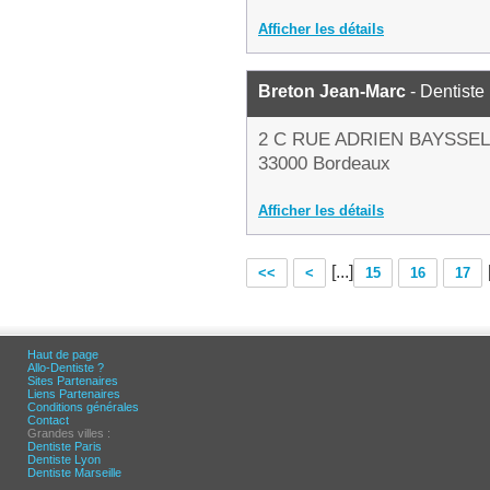
Afficher les détails
Breton Jean-Marc
- Dentiste
2 C RUE ADRIEN BAYSSE
33000 Bordeaux
Afficher les détails
[...]
<<
<
15
16
17
Haut de page
Allo-Dentiste ?
Sites Partenaires
Liens Partenaires
Conditions générales
Contact
Grandes villes :
Dentiste Paris
Dentiste Lyon
Dentiste Marseille