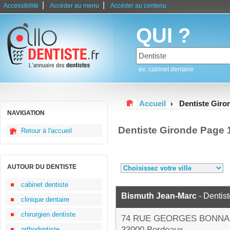
|
|
Accessibilité
Accéder au menu
Accéder au contenu
QUI ?
ex: cabinet dentaire
Accueil
Dentiste Giro
NAVIGATION
Dentiste Gironde Page 
Retour à l'accueil
AUTOUR DU DENTISTE
cabinet dentiste
Bismuth Jean-Marc
- Dentist
clinique dentaire
chirurgien dentiste
74 RUE GEORGES BONN
33000 Bordeaux
orthodontiste