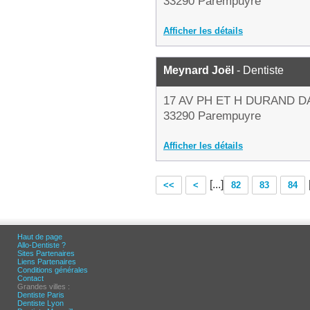
33290 Parempuyre
Afficher les détails
Meynard Joël
- Dentiste
17 AV PH ET H DURAND D
33290 Parempuyre
Afficher les détails
[...]
<<
<
82
83
84
Haut de page
Allo-Dentiste ?
Sites Partenaires
Liens Partenaires
Conditions générales
Contact
Grandes villes :
Dentiste Paris
Dentiste Lyon