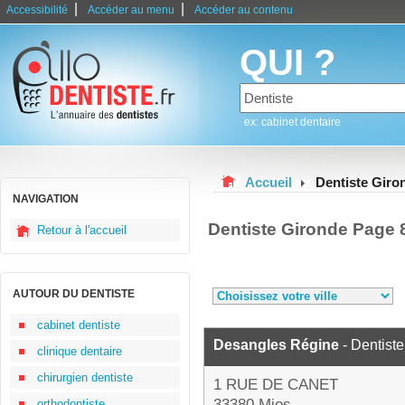
|
|
Accessibilité
Accéder au menu
Accéder au contenu
QUI ?
ex: cabinet dentaire
Accueil
Dentiste Giro
NAVIGATION
Dentiste Gironde Page 
Retour à l'accueil
AUTOUR DU DENTISTE
cabinet dentiste
Desangles Régine
- Dentiste
clinique dentaire
chirurgien dentiste
1 RUE DE CANET
33380 Mios
orthodontiste