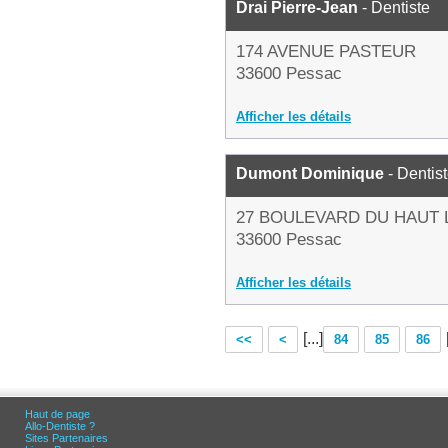
Drai Pierre-Jean
- Dentiste
174 AVENUE PASTEUR
33600 Pessac
Afficher les détails
Dumont Dominique
- Dentis
27 BOULEVARD DU HAUT 
33600 Pessac
Afficher les détails
[...]
<<
<
84
85
86
Haut de page
Allo-Dentiste ?
Sites Partenaires