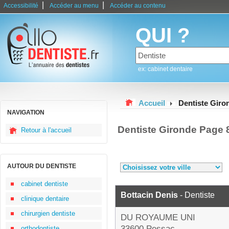
|
|
Accessibilité
Accéder au menu
Accéder au contenu
QUI ?
ex: cabinet dentaire
Accueil
Dentiste Giro
NAVIGATION
Dentiste Gironde Page 
Retour à l'accueil
AUTOUR DU DENTISTE
cabinet dentiste
Bottacin Denis
- Dentiste
clinique dentaire
chirurgien dentiste
DU ROYAUME UNI
33600 Pessac
orthodontiste