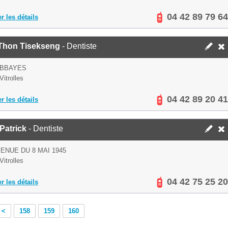
04 42 89 79 64
er les détails
Thon Tisekseng
- Dentiste
ABBAYES
Vitrolles
04 42 89 20 41
er les détails
 Patrick
- Dentiste
VENUE DU 8 MAI 1945
Vitrolles
04 42 75 25 20
er les détails
<
158
159
160