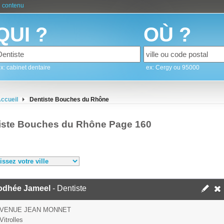
 contenu
QUI ?
OÙ ?
x: cabinet dentaire
ex: Cergy ou 95000
ccueil
Dentiste Bouches du Rhône
iste Bouches du Rhône Page 160
dhée Jameel
- Dentiste
AVENUE JEAN MONNET
Vitrolles