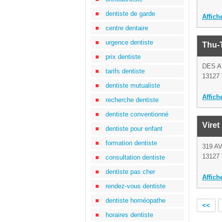
dentiste de garde
Affich
centre dentaire
urgence dentiste
Thu-
prix dentiste
DES 
tarifs dentiste
13127 
dentiste mutualiste
Affich
recherche dentiste
dentiste conventionné
Viret
dentiste pour enfant
formation dentiste
319 A
13127 
consultation dentiste
dentiste pas cher
Affich
rendez-vous dentiste
dentiste homéopathe
<<
horaires dentiste