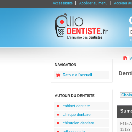
|
|
Accessibilité
Accéder au menu
Accéder au
e
A
NAVIGATION
Dent
Retour à l'accueil
AUTOUR DU DENTISTE
cabinet dentiste
Sumo
clinique dentaire
chirurgien dentiste
F115 
13127 
orthodontiste