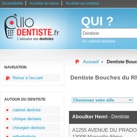
|
|
Accessibilité
Accéder au menu
Accéder au contenu
QUI ?
ex: cabinet dentaire
Accueil
Dentiste Bou
NAVIGATION
Dentiste Bouches du R
Retour à l'accueil
AUTOUR DU DENTISTE
cabinet dentiste
Aboulker Henri
- Dentiste
clinique dentaire
chirurgien dentiste
A1255 AVENUE DU PRADO
13008 Marseille 8ème
orthodontiste