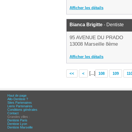
Afficher les détails
Bianca Brigitte
- Dentiste
95 AVENUE DU PRADO
13008 Marseille 8ème
Afficher les détails
[...]
<<
<
108
109
11
Haut de page
Allo-Dentiste ?
Sites Partenaires
Liens Partenaires
Conditions générales
Contact
Grandes villes :
Dentiste Paris
Dentiste Lyon
Dentiste Marseille