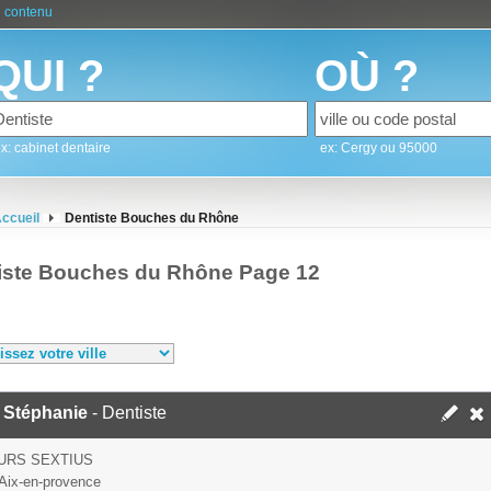
 contenu
QUI ?
OÙ ?
x: cabinet dentaire
ex: Cergy ou 95000
ccueil
Dentiste Bouches du Rhône
iste Bouches du Rhône Page 12
 Stéphanie
- Dentiste
URS SEXTIUS
Aix-en-provence