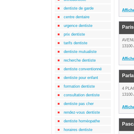
dentiste de garde
Affich
centre dentaire
urgence dentiste
Pari
prix dentiste
AVEN
tarifs dentiste
13100 
dentiste mutualiste
Affich
recherche dentiste
dentiste conventionné
Parl
dentiste pour enfant
formation dentiste
4 PLA
13100 
consultation dentiste
dentiste pas cher
Affich
rendez-vous dentiste
dentiste homéopathe
Pasc
horaires dentiste