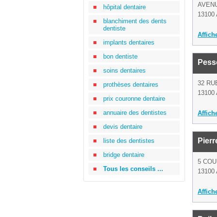
AVENU
hôpital dentaire
13100 
blanchiment des dents
dentiste
Affich
implants dentaires
bon dentiste
Pess
soins dentaires
32 RU
prothèses dentaires
13100 
prix couronne dentaire
annuaire des dentistes
Affich
devis dentaire
Pierr
liste des dentistes
bridge dentaire
5 COU
Tous les conseils ...
13100 
Affich