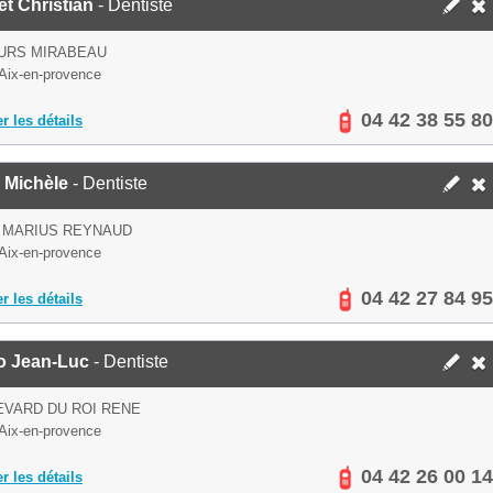
et Christian
- Dentiste
OURS MIRABEAU
Aix-en-provence
04 42 38 55 80
er les détails
 Michèle
- Dentiste
 MARIUS REYNAUD
Aix-en-provence
04 42 27 84 95
er les détails
o Jean-Luc
- Dentiste
VARD DU ROI RENE
Aix-en-provence
04 42 26 00 14
er les détails