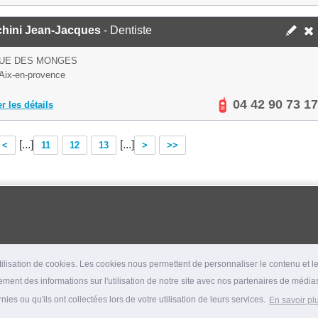
chini Jean-Jacques
- Dentiste
RUE DES MONGES
Aix-en-provence
04 42 90 73 17
er les détails
[...]
[...]
<
11
12
13
>
>>
lisation de cookies. Les cookies nous permettent de personnaliser le contenu et les
ment des informations sur l'utilisation de notre site avec nos partenaires de médias
es ou qu'ils ont collectées lors de votre utilisation de leurs services.
En savoir pl