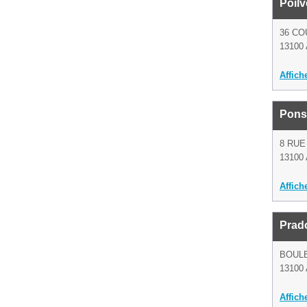
Poilv
36 C
13100 
Affich
Pons
8 RUE
13100 
Affich
Prad
BOULE
13100 
Affich