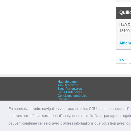
Quili
I140 
13100 
Affich
<<
Haut de page
Allo-Dentiste ?
Sites Partenaires
Liens Partenaires
Conditions générales
Contact
Grandes villes :
Dentiste Paris
En poursuivant votre navigation vous acceptez les CGU et par conséquent l'uti
Dentiste Lyon
Dentiste Marseille
relatives aux médias sociaux et d'analyser notre trafic. Nous partageons égale
© 2026 allo-dentiste.fr
peuvent combiner celles-ci avec d'autres informations que vous leur avez fourni