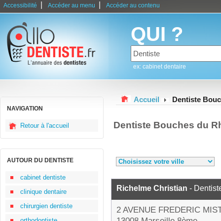
|
|
Accessibilité
Accéder au menu
Accéder au contenu
QUI ?
ex: cabinet dentaire
Accueil
Dentiste Bou
NAVIGATION
Dentiste Bouches du R
Retour à l'accueil
AUTOUR DU DENTISTE
cabinet dentiste
Richelme Christian
- Dentist
clinique dentaire
chirurgien dentiste
2 AVENUE FREDERIC MIS
13008 Marseille 8ème
orthodontiste