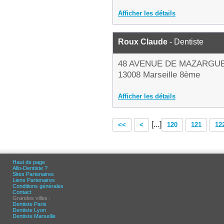
Afficher les détails
Roux Claude
- Dentiste
48 AVENUE DE MAZARGU
13008 Marseille 8ème
Afficher les détails
[...]
<<
<
120
121
12
Haut de page
Allo-Dentiste ?
Sites Partenaires
Liens Partenaires
Conditions générales
Contact
Grandes villes :
Dentiste Paris
Dentiste Lyon
Dentiste Marseille