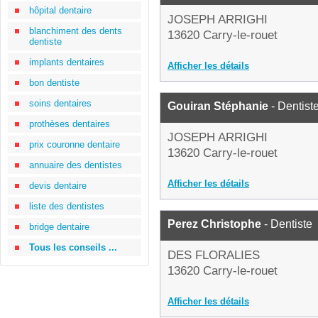
hôpital dentaire
JOSEPH ARRIGHI
blanchiment des dents
13620 Carry-le-rouet
dentiste
implants dentaires
Afficher les détails
bon dentiste
soins dentaires
Gouiran Stéphanie
- Dentist
prothèses dentaires
JOSEPH ARRIGHI
prix couronne dentaire
13620 Carry-le-rouet
annuaire des dentistes
Afficher les détails
devis dentaire
liste des dentistes
Perez Christophe
- Dentiste
bridge dentaire
Tous les conseils ...
DES FLORALIES
13620 Carry-le-rouet
Afficher les détails