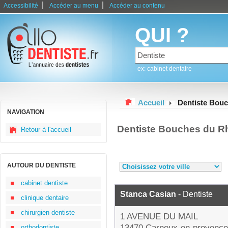
|
|
Accessibilité
Accéder au menu
Accéder au contenu
QUI ?
ex: cabinet dentaire
Accueil
Dentiste Bou
NAVIGATION
Dentiste Bouches du R
Retour à l'accueil
AUTOUR DU DENTISTE
cabinet dentiste
Stanca Casian
- Dentiste
clinique dentaire
chirurgien dentiste
1 AVENUE DU MAIL
13470 Carnoux-en-provence
orthodontiste