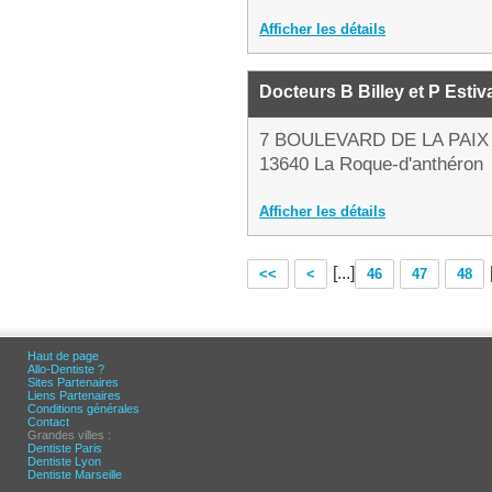
Afficher les détails
Docteurs B Billey et P Estiv
7 BOULEVARD DE LA PAIX
13640 La Roque-d'anthéron
Afficher les détails
[...]
<<
<
46
47
48
Haut de page
Allo-Dentiste ?
Sites Partenaires
Liens Partenaires
Conditions générales
Contact
Grandes villes :
Dentiste Paris
Dentiste Lyon
Dentiste Marseille