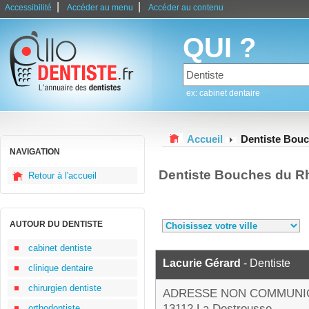
|
|
Accessibilité
Accéder au menu
Accéder au contenu
QUI ?
ex: cabinet dentaire
Accueil
Dentiste Bou
NAVIGATION
Dentiste Bouches du R
Retour à l'accueil
AUTOUR DU DENTISTE
cabinet dentiste
Lacurie Gérard
- Dentiste
clinique dentaire
chirurgien dentiste
ADRESSE NON COMMUNI
13112 La Destrousse
orthodontiste