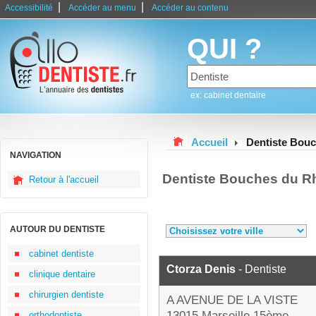
|
|
Accessibilité
Accéder au menu
Accéder au contenu
QUI ?
ex: cabinet dentaire
Accueil
Dentiste Bou
NAVIGATION
Dentiste Bouches du R
Retour à l'accueil
AUTOUR DU DENTISTE
cabinet dentiste
Ctorza Denis
- Dentiste
clinique dentaire
chirurgien dentiste
A AVENUE DE LA VISTE
13015 Marseille 15ème
orthodontiste