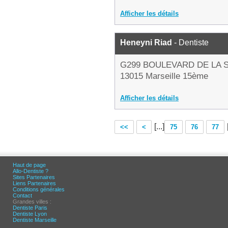
Afficher les détails
Heneyni Riad
- Dentiste
G299 BOULEVARD DE LA 
13015 Marseille 15ème
Afficher les détails
[...]
<<
<
75
76
77
Haut de page
Allo-Dentiste ?
Sites Partenaires
Liens Partenaires
Conditions générales
Contact
Grandes villes :
Dentiste Paris
Dentiste Lyon
Dentiste Marseille