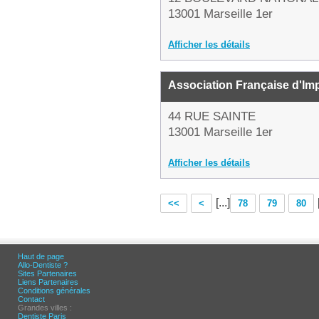
13001 Marseille 1er
Afficher les détails
Association Française d'Imp
44 RUE SAINTE
13001 Marseille 1er
Afficher les détails
[...]
<<
<
78
79
80
Haut de page
Allo-Dentiste ?
Sites Partenaires
Liens Partenaires
Conditions générales
Contact
Grandes villes :
Dentiste Paris