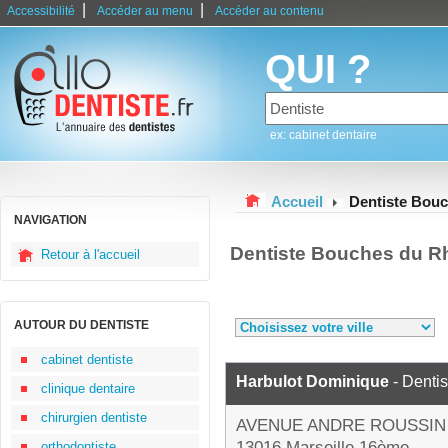
|
|
Accessibilité
Accéder au menu
Accéder au contenu
QUI ?
ex: cabinet dentaire
Accueil
Dentiste Bou
NAVIGATION
Dentiste Bouches du R
Retour à l'accueil
AUTOUR DU DENTISTE
cabinet dentiste
Harbulot Dominique
- Dentis
clinique dentaire
chirurgien dentiste
AVENUE ANDRE ROUSSIN
13016 Marseille 16ème
orthodontiste