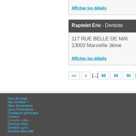
Afficher les détails
Raptelet Eric
- Dentiste
117 RUE BELLE DE MAI
13003 Marseille 3ème
Afficher les détails
[...]
<<
<
88
89
90
Haut de page
Allo-Dentiste ?
Sites Partenaires
Liens Partenaires
Conditions générales
Contact
Grandes villes :
Dentiste Paris
Dentiste Lyon
Dentiste Marseille