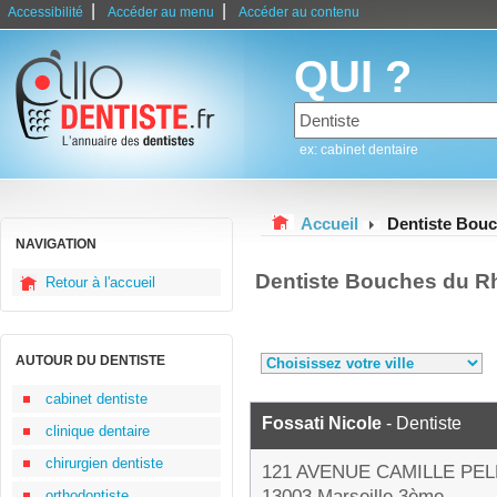
|
|
Accessibilité
Accéder au menu
Accéder au contenu
QUI ?
ex: cabinet dentaire
Accueil
Dentiste Bou
NAVIGATION
Dentiste Bouches du R
Retour à l'accueil
AUTOUR DU DENTISTE
cabinet dentiste
Fossati Nicole
- Dentiste
clinique dentaire
chirurgien dentiste
121 AVENUE CAMILLE PE
13003 Marseille 3ème
orthodontiste