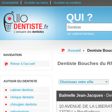
|
|
Accessibilité
Accéder au menu
Accéder au contenu
QUI ?
ex: cabinet dentaire
Accueil
Dentiste Bou
NAVIGATION
Dentiste Bouches du R
Retour à l'accueil
AUTOUR DU DENTISTE
cabinet dentiste
Balmelle Jean-Jacques
- Den
clinique dentaire
chirurgien dentiste
10 AVENUE DE LA LIBERA
13720 La Bouilladisse
orthodontiste