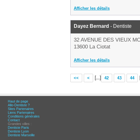
Afficher les détails
Dayez Bernard
- Dentiste
32 AVENUE DES VIEUX M
13600 La Ciotat
Afficher les détails
[...]
<<
<
42
43
44
Haut de page
Allo-Dentiste ?
Sites Partenaires
Liens Partenaires
Conditions générales
Contact
Grandes villes :
Dentiste Paris
Dentiste Lyon
Dentiste Marseille