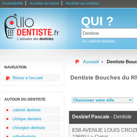
|
|
Accessibilité
Accéder au menu
Accéder au contenu
QUI ?
ex: cabinet dentaire
Accueil
Dentiste Bou
NAVIGATION
Dentiste Bouches du R
Retour à l'accueil
AUTOUR DU DENTISTE
cabinet dentiste
Desbief Pascale
- Dentiste
clinique dentaire
chirurgien dentiste
E58 AVENUE LOUIS CROZ
13600 La Ciotat
orthodontiste