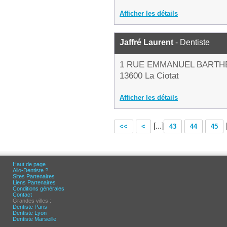
Afficher les détails
Jaffré Laurent
- Dentiste
1 RUE EMMANUEL BARTH
13600 La Ciotat
Afficher les détails
[...]
<<
<
43
44
45
Haut de page
Allo-Dentiste ?
Sites Partenaires
Liens Partenaires
Conditions générales
Contact
Grandes villes :
Dentiste Paris
Dentiste Lyon
Dentiste Marseille