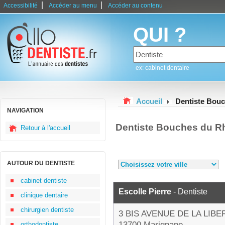
|
|
Accessibilité
Accéder au menu
Accéder au contenu
QUI ?
ex: cabinet dentaire
Accueil
Dentiste Bou
NAVIGATION
Dentiste Bouches du R
Retour à l'accueil
AUTOUR DU DENTISTE
cabinet dentiste
Escolle Pierre
- Dentiste
clinique dentaire
chirurgien dentiste
3 BIS AVENUE DE LA LIBE
13700 Marignane
orthodontiste