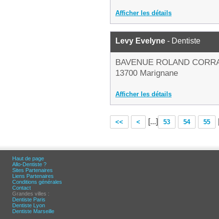
Afficher les détails
Levy Evelyne
- Dentiste
BAVENUE ROLAND CORR
13700 Marignane
Afficher les détails
[...]
<<
<
53
54
55
Haut de page
Allo-Dentiste ?
Sites Partenaires
Liens Partenaires
Conditions générales
Contact
Grandes villes :
Dentiste Paris
Dentiste Lyon
Dentiste Marseille