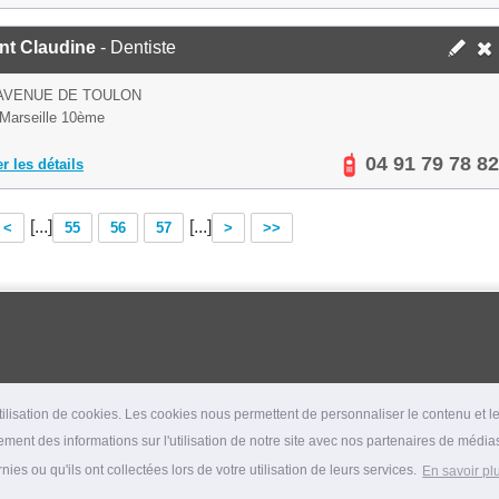
nt Claudine
- Dentiste
AVENUE DE TOULON
Marseille 10ème
04 91 79 78 82
er les détails
[...]
[...]
<
55
56
57
>
>>
lisation de cookies. Les cookies nous permettent de personnaliser le contenu et les
ment des informations sur l'utilisation de notre site avec nos partenaires de médias
es ou qu'ils ont collectées lors de votre utilisation de leurs services.
En savoir pl