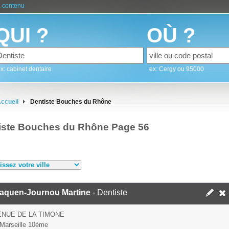
 contenu
QUI ?
OÙ ?
x: cabinet dentaire
ex: Cergy ou 95000
ccueil
Dentiste Bouches du Rhône
iste Bouches du Rhône Page 56
aquen-Journou Martine
- Dentiste
ENUE DE LA TIMONE
Marseille 10ème