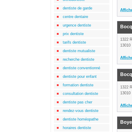
dentiste de garde
Affich
centre dentaire
urgence dentiste
Bocq
prix dentiste
1322 
tarifs dentiste
13010 
dentiste mutualiste
Affich
recherche dentiste
dentiste conventionné
Bocq
dentiste pour enfant
formation dentiste
1322 
13010 
consultation dentiste
dentiste pas cher
Affich
rendez-vous dentiste
dentiste homéopathe
Boye
horaires dentiste