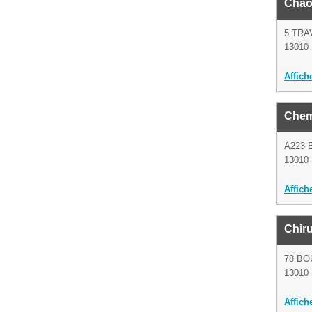
Chao
5 TRA
13010 
Affich
Chem
A223 
13010 
Affich
Chiru
78 BO
13010 
Affich