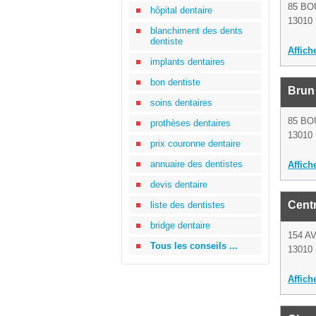
85 BO
hôpital dentaire
13010 
blanchiment des dents
dentiste
Affich
implants dentaires
bon dentiste
Brun
soins dentaires
85 BO
prothèses dentaires
13010 
prix couronne dentaire
annuaire des dentistes
Affich
devis dentaire
Centr
liste des dentistes
bridge dentaire
154 A
Tous les conseils ...
13010 
Affich