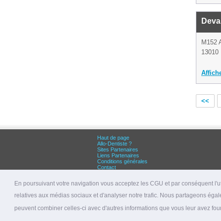
Deva
M152 
13010 
Affich
<<
Haut de page
Allo-Dentiste ?
Sites Partenaires
Liens Partenaires
Conditions générales
Contact
Grandes villes :
Dentiste Paris
En poursuivant votre navigation vous acceptez les CGU et par conséquent l'uti
Dentiste Lyon
Dentiste Marseille
relatives aux médias sociaux et d'analyser notre trafic. Nous partageons égale
© 2026 allo-dentiste.fr
peuvent combiner celles-ci avec d'autres informations que vous leur avez fourni