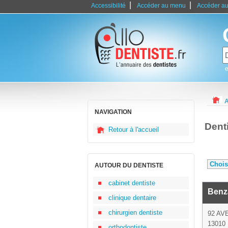
|
|
Accessibilité
Accéder au menu
Accéder au
e
A
NAVIGATION
Dent
Retour à l'accueil
AUTOUR DU DENTISTE
cabinet dentiste
Benz
clinique dentaire
chirurgien dentiste
92 AV
13010 
orthodontiste