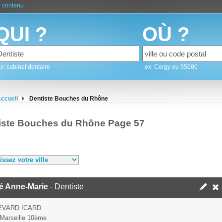
 contenu
QUI ?
OÙ ?
x: cabinet dentaire
ex: Cergy ou 95000
ccueil
Dentiste Bouches du Rhône
iste Bouches du Rhône Page 57
é Anne-Marie
- Dentiste
EVARD ICARD
Marseille 10ème