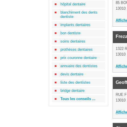
85 BO
hôpital dentaire
13010 
blanchiment des dents
dentiste
Affich
implants dentaires
bon dentiste
Frez
soins dentaires
1322 
prothèses dentaires
13010 
prix couronne dentaire
annuaire des dentistes
Affich
devis dentaire
Geof
liste des dentistes
bridge dentaire
RUE 
Tous les conseils ...
13010 
Affich