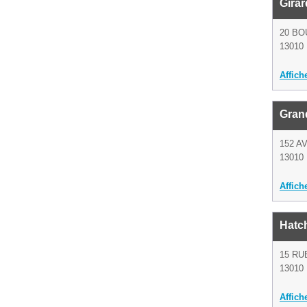
Girar
20 BO
13010 
Affich
Grand
152 A
13010 
Affich
Hatc
15 RU
13010 
Affich