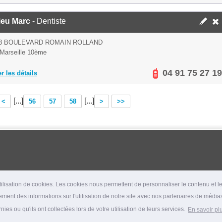
ieu Marc
- Dentiste
3 BOULEVARD ROMAIN ROLLAND
Marseille 10ème
04 91 75 27 19
er les détails
[...]
[...]
<
56
57
58
>
>>
lisation de cookies. Les cookies nous permettent de personnaliser le contenu et les
ment des informations sur l'utilisation de notre site avec nos partenaires de médias
es ou qu'ils ont collectées lors de votre utilisation de leurs services.
En savoir pl