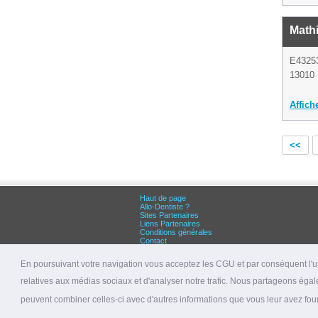
Math
E4325
13010 
Affich
<<
Haut de page
Allo-Dentiste ?
Sites Partenaires
Liens Partenaires
Conditions générales
Contact
Grandes villes :
Dentiste Paris
En poursuivant votre navigation vous acceptez les CGU et par conséquent l'uti
Dentiste Lyon
Dentiste Marseille
relatives aux médias sociaux et d'analyser notre trafic. Nous partageons égale
© 2026 allo-dentiste.fr
peuvent combiner celles-ci avec d'autres informations que vous leur avez fourni