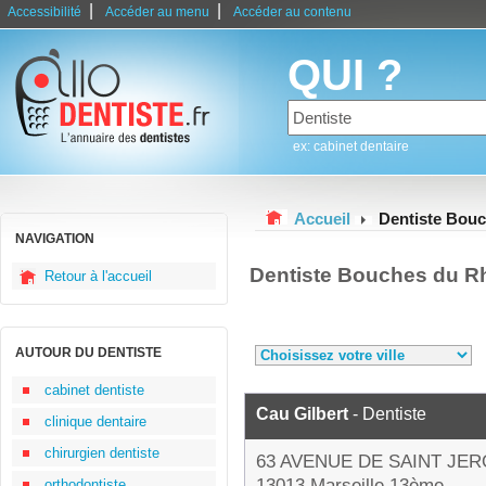
|
|
Accessibilité
Accéder au menu
Accéder au contenu
QUI ?
ex: cabinet dentaire
Accueil
Dentiste Bou
NAVIGATION
Dentiste Bouches du R
Retour à l'accueil
AUTOUR DU DENTISTE
cabinet dentiste
Cau Gilbert
- Dentiste
clinique dentaire
chirurgien dentiste
63 AVENUE DE SAINT JE
13013 Marseille 13ème
orthodontiste