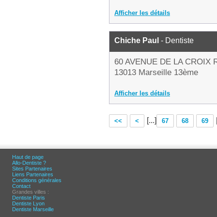
Afficher les détails
Chiche Paul
- Dentiste
60 AVENUE DE LA CROIX
13013 Marseille 13ème
Afficher les détails
[...]
<<
<
67
68
69
Haut de page
Allo-Dentiste ?
Sites Partenaires
Liens Partenaires
Conditions générales
Contact
Grandes villes :
Dentiste Paris
Dentiste Lyon
Dentiste Marseille