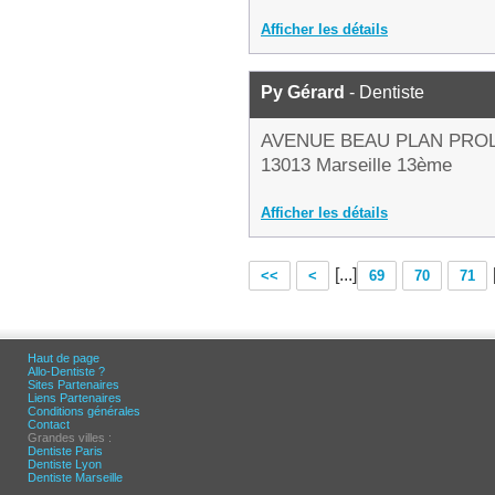
Afficher les détails
Py Gérard
- Dentiste
AVENUE BEAU PLAN PRO
13013 Marseille 13ème
Afficher les détails
[...]
<<
<
69
70
71
Haut de page
Allo-Dentiste ?
Sites Partenaires
Liens Partenaires
Conditions générales
Contact
Grandes villes :
Dentiste Paris
Dentiste Lyon
Dentiste Marseille