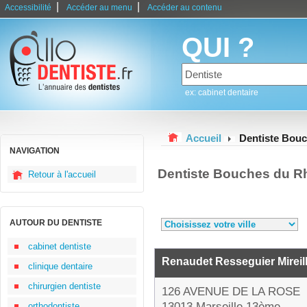
|
|
Accessibilité
Accéder au menu
Accéder au contenu
QUI ?
ex: cabinet dentaire
Accueil
Dentiste Bou
NAVIGATION
Dentiste Bouches du R
Retour à l'accueil
AUTOUR DU DENTISTE
cabinet dentiste
Renaudet Resseguier Mireil
clinique dentaire
chirurgien dentiste
126 AVENUE DE LA ROSE
13013 Marseille 13ème
orthodontiste