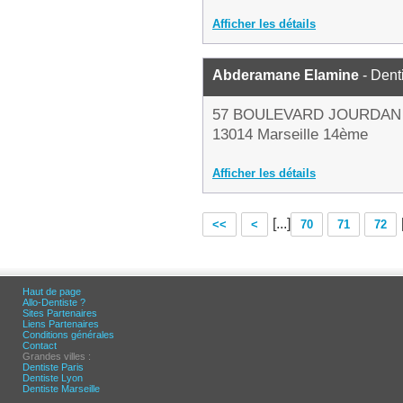
Afficher les détails
Abderamane Elamine
- Dent
57 BOULEVARD JOURDAN
13014 Marseille 14ème
Afficher les détails
[...]
<<
<
70
71
72
Haut de page
Allo-Dentiste ?
Sites Partenaires
Liens Partenaires
Conditions générales
Contact
Grandes villes :
Dentiste Paris
Dentiste Lyon
Dentiste Marseille