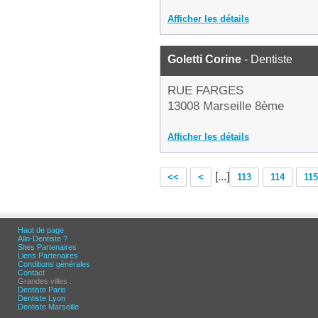
Afficher les détails
Goletti Corine
- Dentiste
RUE FARGES
13008 Marseille 8ème
Afficher les détails
[...]
<<
<
113
114
115
Haut de page
Allo-Dentiste ?
Sites Partenaires
Liens Partenaires
Conditions générales
Contact
Grandes villes :
Dentiste Paris
Dentiste Lyon
Dentiste Marseille