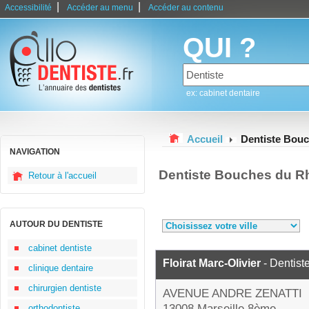
|
|
Accessibilité
Accéder au menu
Accéder au contenu
QUI ?
ex: cabinet dentaire
Accueil
Dentiste Bou
NAVIGATION
Dentiste Bouches du R
Retour à l'accueil
AUTOUR DU DENTISTE
cabinet dentiste
Floirat Marc-Olivier
- Dentist
clinique dentaire
chirurgien dentiste
AVENUE ANDRE ZENATTI
13008 Marseille 8ème
orthodontiste