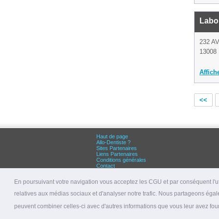
Labor
232 A
13008 
Affich
<<
Haut de page
Allo-Dentiste ?
Sites Partenaires
Liens Partenaires
Conditions générales
Contact
Grandes villes :
Dentiste Paris
En poursuivant votre navigation vous acceptez les CGU et par conséquent l'uti
Dentiste Lyon
Dentiste Marseille
relatives aux médias sociaux et d'analyser notre trafic. Nous partageons égale
© 2026 allo-dentiste.fr
peuvent combiner celles-ci avec d'autres informations que vous leur avez fourni