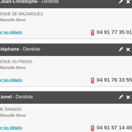
r Jean-Christophe
- Dentiste
AVENUE DE MAZARGUES
Marseille 8ème
04 91 77 35 01
er les détails
Stéphane
- Dentiste
VENUE DU PRADO
Marseille 8ème
04 91 76 33 55
er les détails
ionel
- Dentiste
UE PARADIS
Marseille 8ème
04 91 57 14 45
er les détails