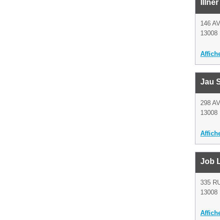
Illne
146 
13008 
Affich
Jau 
298 A
13008 
Affich
Job L
335 R
13008 
Affich