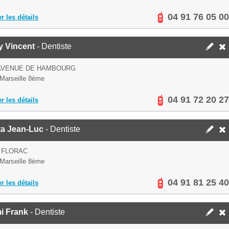
04 91 76 05 00
er les détails
y Vincent
- Dentiste
 AVENUE DE HAMBOURG
Marseille 8ème
04 91 72 20 27
er les détails
ta Jean-Luc
- Dentiste
 FLORAC
Marseille 8ème
04 91 81 25 40
er les détails
i Frank
- Dentiste