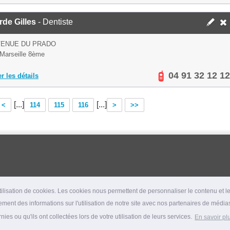
de Gilles
- Dentiste
VENUE DU PRADO
Marseille 8ème
04 91 32 12 12
er les détails
[...]
[...]
<
114
115
116
>
>>
lisation de cookies. Les cookies nous permettent de personnaliser le contenu et les
ment des informations sur l'utilisation de notre site avec nos partenaires de médias
es ou qu'ils ont collectées lors de votre utilisation de leurs services.
En savoir pl