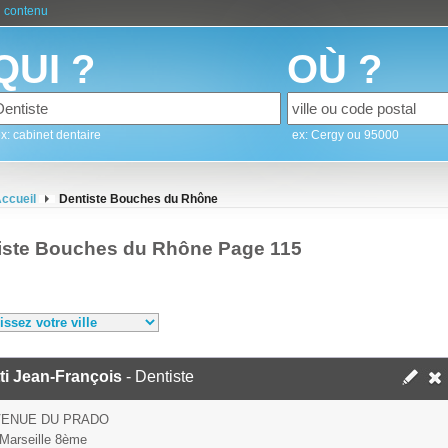
 contenu
QUI ?
OÙ ?
x: cabinet dentaire
ex: Cergy ou 95000
ccueil
Dentiste Bouches du Rhône
iste Bouches du Rhône Page 115
ti Jean-François
- Dentiste
VENUE DU PRADO
Marseille 8ème