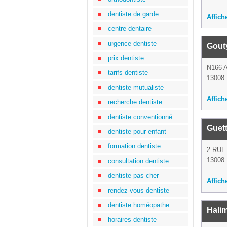
dentiste de garde
Affich
centre dentaire
urgence dentiste
Gout
prix dentiste
N166
tarifs dentiste
13008 
dentiste mutualiste
Affich
recherche dentiste
dentiste conventionné
Guet
dentiste pour enfant
formation dentiste
2 RUE
13008 
consultation dentiste
dentiste pas cher
Affich
rendez-vous dentiste
dentiste homéopathe
Halim
horaires dentiste