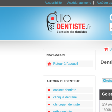
|
|
Accessibilité
Accéder au menu
Accéder au
e
A
NAVIGATION
Dent
Retour à l'accueil
AUTOUR DU DENTISTE
cabinet dentiste
Golet
clinique dentaire
chirurgien dentiste
393 A
13008 
orthodontiste