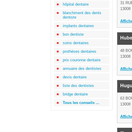
31 RU
hôpital dentaire
13008 
blanchiment des dents
dentiste
Affich
implants dentaires
bon dentiste
Hube
soins dentaires
48 BO
prothèses dentaires
13008 
prix couronne dentaire
annuaire des dentistes
Affich
devis dentaire
Hugu
liste des dentistes
bridge dentaire
63 B
Tous les conseils ...
13008 
Affich