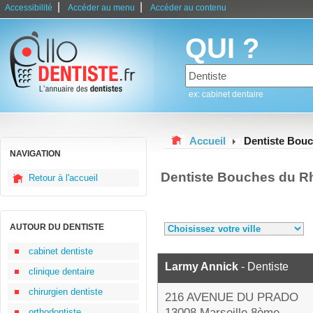
|
|
Accessibilité
Accéder au menu
Accéder au contenu
QUI ?
ex: cabinet dentaire
Accueil
Dentiste Bou
NAVIGATION
Dentiste Bouches du R
Retour à l'accueil
AUTOUR DU DENTISTE
cabinet dentiste
Larmy Annick
- Dentiste
clinique dentaire
chirurgien dentiste
216 AVENUE DU PRADO
13008 Marseille 8ème
orthodontiste