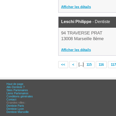
Afficher les détails
Leschi Philippe
- Dentiste
94 TRAVERSE PRAT
13008 Marseille 8ème
Afficher les détails
[...]
<<
<
115
116
117
Haut de page
Allo-Dentiste ?
Sites Partenaires
Liens Partenaires
Conditions générales
Contact
Grandes villes :
Dentiste Paris
Dentiste Lyon
Dentiste Marseille